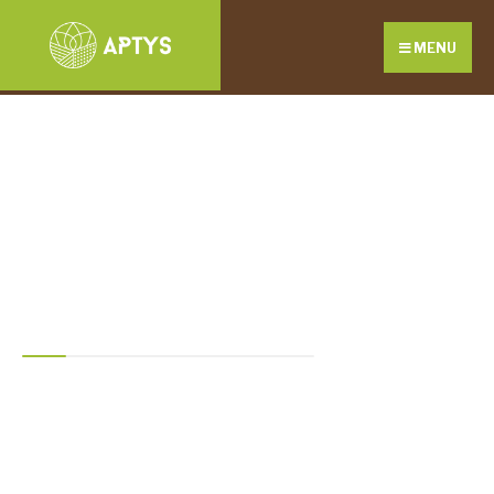
MENU
Asociación de
Preparadores de
Tierras y Sustratos
para Cultivo
APTYS es una asociación
abierta y sin ánimo de lucro,