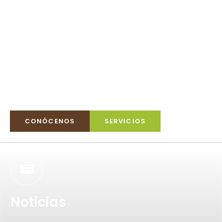
que contribuye al intercambio
de experiencias y supone un
punto de unificación y
divulgación de información
entre profesionales del sector.
CONÓCENOS
SERVICIOS
Noticias