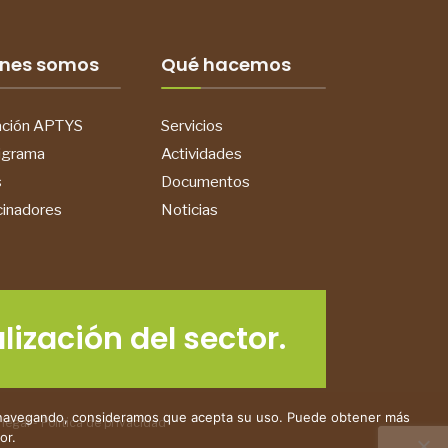
nes somos
Qué hacemos
ación APTYS
Servicios
igrama
Actividades
s
Documentos
cinadores
Noticias
lización del sector.
nua navegando, consideramos que acepta su uso. Puede obtener más
 legal
-
Política de privacidad
or.