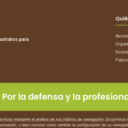
Quié
Asoci
ustratos para
Organ
Socio
Patro
Por la defensa y la profesiona
servicios mediante el análisis de sus hábitos de navegación. Si conti
 Asociación de Preparadores de Tierras y Sustratos para Cultivo
-
Aviso
formación, o bien conocer cómo cambiar la configuración de su navegad