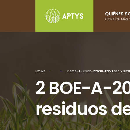
Skip
to
QUIÉNES 
CONOCE MÁS S
content
HOME
2 BOE-A-2022-22690-ENVASES Y RE
2 BOE-A-2
residuos d