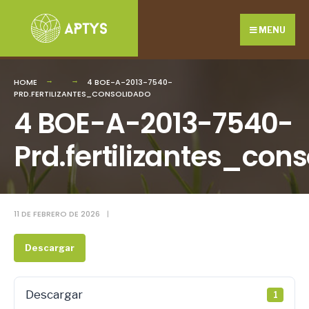
Search
Skip
for:
to
MENU
content
HOME
4 BOE-A-2013-7540-
PRD.FERTILIZANTES_CONSOLIDADO
4 BOE-A-2013-7540-
Prd.fertilizantes_con
11 DE FEBRERO DE 2026
|
Descargar
Descargar
1