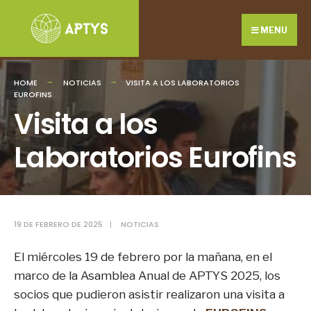
Search
Skip
for:
to
MENU
content
HOME
NOTICIAS
VISITA A LOS LABORATORIOS
EUROFINS
Visita a los
Laboratorios Eurofins
19 DE FEBRERO DE 2025
|
NOTICIAS
El
miércoles 19 de febrero por la mañana, en el
marco de la Asamblea Anual de APTYS 2025, los
socios que pudieron asistir realizaron una visita a